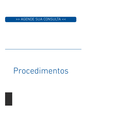
>> AGENDE SUA CONSULTA <<
Procedimentos
Cirurgia de catarata
Médico
realizando
microcirurgia