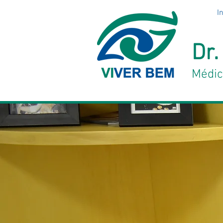
In
Dr.
Médic