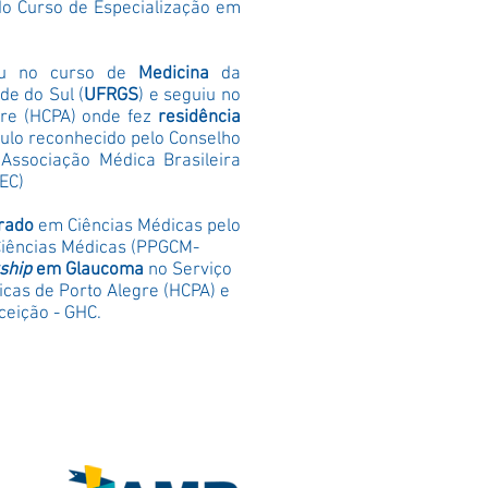
do Curso de Especialização em
iou no curso de
M
edicina
da
de do Sul (
UFRGS
) e seguiu no
egre (HCPA) onde fez
residência
tulo reconhecido
pelo Conselho
, Associação Médica Brasileira
EC)
rado
em Ciências Médicas pelo
ências Médicas (
PPGCM-
ship
em Glaucoma
no Serviço
icas de Porto Alegre (
HCPA
) e
ceição -
GHC
.