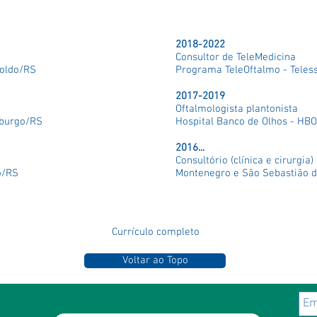
al
2018-2022
Consultor de TeleMedicina
poldo/RS
Programa TeleOftalmo - Teles
2017-2019
Oftalmologista plantonista
mburgo/RS
Hospital Banco de Olhos - HBO
2016...
Consultório (clínica e cirurgia)
o/RS
Montenegro e São Sebastião d
Currículo completo
Voltar ao Topo