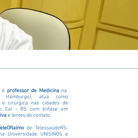
o é
professor de Medicina
na
o Hamburgo), atua como
a e cirúrgica nas cidades de
do Caí - RS com ênfase em
iva
e lentes de contato.
TeleOftalmo
do TelessaúdeRS-
 na Universidade
UNISINOS
e