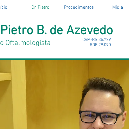
ício
Dr. Pietro
Procedimentos
Mídia
 Pietro B. de Azevedo
CRM-RS 35.729
o Oftalmologista
RQE 29.090