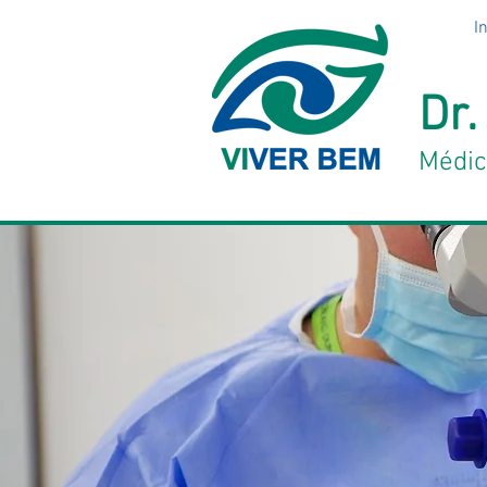
In
Dr.
Médic