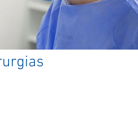
rurgias
a em que o cirurgião necessita de
izar pequenas estruturas, é muito
aringologia e, especialmente, na
grande gama de procedimentos
pio, que vão desde a cirurgia de
tarata e até de retina, mas não se
cirúrgico, garantiu uma enorme