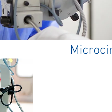
Microci
Microcirurgia é toda aquela cirurgi
um microscópio cirúrgico para visual
utilizada na neurologia, otorrinol
oftalmologia.
Na oftalmologia moderna há uma 
cirúrgicos auxiliados pelo microscó
pterígio, passando por cirurgias de ca
limitando somente a elas.
Esse instrumento, o microscópio 