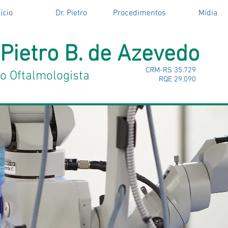
ício
Dr. Pietro
Procedimentos
Mídia
 Pietro B. de Azevedo
CRM-RS 35.729
o Oftalmologista
RQE 29.090