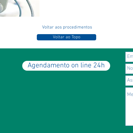
evolução nas técnicas cirúrgicas 
invasivas e mais resolutivas.
Voltar aos procedimentos
Voltar ao Topo
Agendamento on line 24h